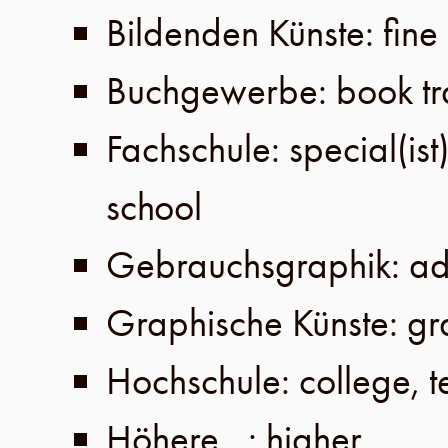
Bildenden Künste: fine 
Buchgewerbe: book tr
Fachschule: special(ist
school
Gebrauchsgraphik: adv
Graphische Künste: gr
Hochschule: college, t
Höhere…: higher…