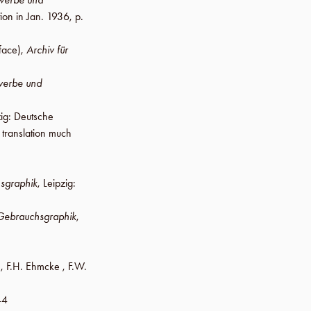
tion in
Jan. 1936
,
p.
eface),
Archiv für
werbe und
ig
:
Deutsche
 translation much
sgraphik
,
Leipzig
:
Gebrauchsgraphik
,
, F.H. Ehmcke , F.W.
44