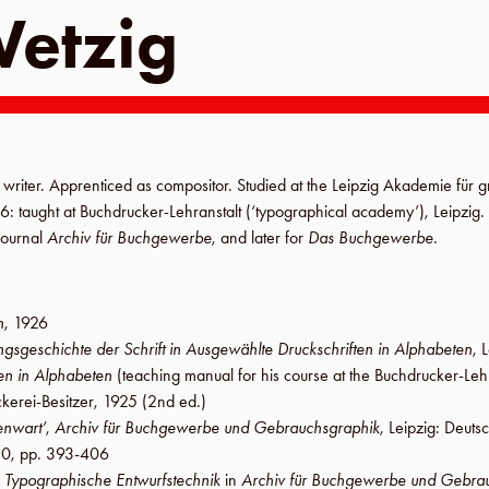
Wetzig
, writer. Apprenticed as compositor. Studied at the
Leipzig Akademie für g
36
: taught at
Buchdrucker-Lehranstalt
(
‘typographical academy’
),
Leipzig
.
 journal
Archiv für Buchgewerbe
, and later for
Das Buchgewerbe
.
n
,
1926
ngsgeschichte der Schrift in Ausgewählte Druckschriften in Alphabeten
,
L
ten in Alphabeten
(teaching manual for his course at the
Buchdrucker-Lehr
kerei-Besitzer
,
1925
(2nd ed.)
enwart’
,
Archiv für Buchgewerbe und Gebrauchsgraphik
,
Leipzig
:
Deuts
30
,
pp. 393-406
’s Typographische Entwurfstechnik
in
Archiv für Buchgewerbe und Gebra