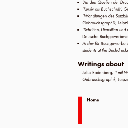
‘An den Quellen der Druc
‘Kursiv als Buchschrift’
,
Gu
‘Wandlungen des Satzbild
Gebrauchsgraphik
,
Leipz
‘Schriften, Utensilien u
Deutsche Buchgewerbeve
Archiv für Buchgewerbe 
students at the Buchdrucke
Writings about
Julius Rodenberg
,
‘Emil W
Gebrauchsgraphik
,
Leipz
Home