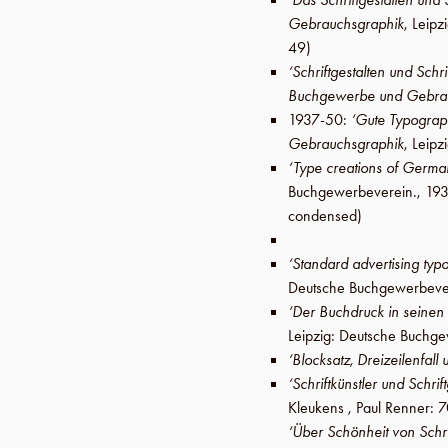
Gebrauchsgraphik
,
Leipz
49
)
‘Schriftgestalten und Schr
Buchgewerbe und Gebra
1937-50
:
‘Gute Typograph
Gebrauchsgraphik
,
Leipz
‘Type creations of Germa
Buchgewerbeverein
.,
193
condensed)
‘Standard advertising ty
Deutsche Buchgewerbeve
‘Der Buchdruck in seinen
Leipzig
:
Deutsche Buchge
‘Blocksatz, Dreizeilenfal
‘Schriftkünstler und Schr
Kleukens , Paul Renner: 7
‘Über Schönheit von Schr