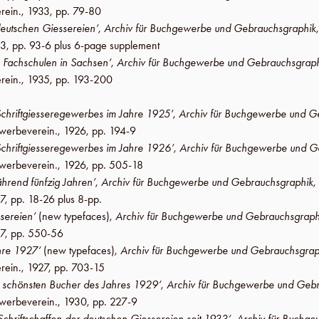
rein
.,
1933
,
pp. 79-80
deutschen Giessereien’
,
Archiv für Buchgewerbe und Gebrauchsgraphik
33
,
pp. 93-6 plus 6-page supplement
 Fachschulen in Sachsen’
,
Archiv für Buchgewerbe und Gebrauchsgrap
rein
.,
1935
,
pp. 193-200
Schriftgiesseregewerbes im Jahre 1925’
,
Archiv für Buchgewerbe und G
werbeverein
.,
1926
,
pp. 194-9
 Schriftgiesseregewerbes im Jahre 1926’
,
Archiv für Buchgewerbe und G
werbeverein
.,
1926
,
pp. 505-18
hrend fünfzig Jahren’
,
Archiv für Buchgewerbe und Gebrauchsgraphik
,
7
,
pp. 18-26 plus 8-pp
.
ssereien’
(new typefaces),
Archiv für Buchgewerbe und Gebrauchsgraph
7
,
pp. 550-56
ahre 1927’
(new typefaces),
Archiv für Buchgewerbe und Gebrauchsgrap
rein
.,
1927
,
pp. 703-15
zig schönsten Bucher des Jahres 1929’
,
Archiv für Buchgewerbe und Geb
werbeverein
.,
1930
,
pp. 227-9
 Schriftschaffen der deutschen Giessereien seit 1933’
,
Archiv für Buchg