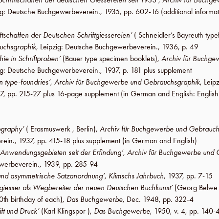
ig
:
Deutsche Buchgewerbeverein
.,
1935
,
pp. 602-16
(additional informa
iftschaffen der Deutschen Schriftgiessereien’
( Schneidler’s Bayreuth typ
uchsgraphik
,
Leipzig
:
Deutsche Buchgewerbeverein
.,
1936
,
p. 49
ie in Schriftproben’
(
Bauer
type specimen booklets),
Archiv für Buchge
ig
:
Deutsche Buchgewerbeverein
.,
1937
,
p. 181 plus supplement
n type-foundries’
,
Archiv für Buchgewerbe und Gebrauchsgraphik
,
Leipz
7
,
pp. 215-27 plus 16-page supplement
(in German and English: English
pography’
( Erasmuswerk ,
Berlin
),
Archiv für Buchgewerbe und Gebrauch
rein
.,
1937
,
pp. 415-18 plus supplement
(in German and English)
 Anwendungsgebieten seit der Erfindung’
,
Archiv für Buchgewerbe und 
werbeverein
.,
1939
,
pp. 285-94
l und asymmetrische Satzanordnung’
,
Klimschs Jahrbuch
,
1937
,
pp. 7-15
iftgiesser als Wegbereiter der neuen Deutschen Buchkunst’
(Georg Belwe 
0th birthday of each),
Das Buchgewerbe
,
Dec. 1948
,
pp. 322-4
ift und Druck’
(Karl Klingspor ),
Das Buchgewerbe
,
1950
,
v. 4
,
pp. 140-