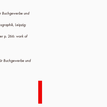
ür Buchgewerbe und
sgraphik
,
Leipzig
:
ter p. 266
:
work of
für Buchgewerbe und