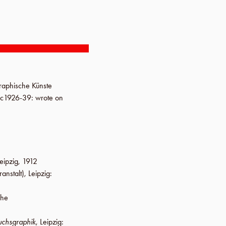
raphische Künste
c1926-39
: wrote on
eipzig
,
1912
anstalt
),
Leipzig
:
che
uchsgraphik
,
Leipzig
: