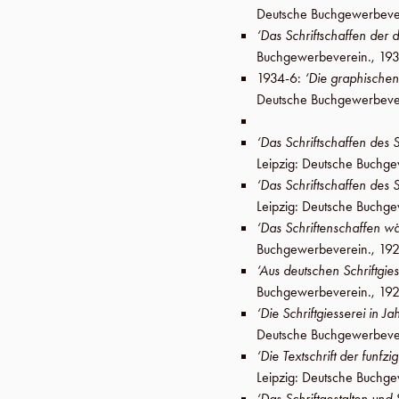
Deutsche Buchgewerbeve
‘Das Schriftschaffen der 
Buchgewerbeverein
.,
19
1934-6
:
‘Die graphischen
Deutsche Buchgewerbeve
‘Das Schriftschaffen des 
Leipzig
:
Deutsche Buchge
‘Das Schriftschaffen des
Leipzig
:
Deutsche Buchge
‘Das Schriftenschaffen wä
Buchgewerbeverein
.,
192
‘Aus deutschen Schriftgie
Buchgewerbeverein
.,
192
‘Die Schriftgiesserei in J
Deutsche Buchgewerbeve
‘Die Textschrift der funf
Leipzig
:
Deutsche Buchge
‘Das Schriftgestalten und