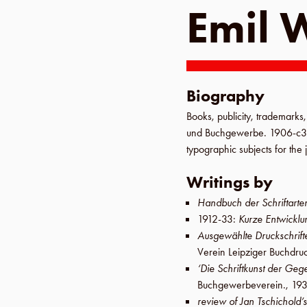
Emil 
Biography
Books, publicity, trademarks
und Buchgewerbe
.
1906-c
typographic subjects for the
Writings by
Handbuch der Schriftarte
1912-33
:
Kurze Entwicklu
Ausgewählte Druckschrif
Verein Leipziger Buchdruc
‘Die Schriftkunst der Geg
Buchgewerbeverein
.,
19
review of Jan Tschichold