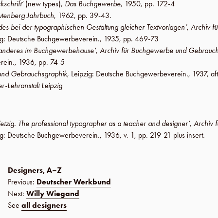
kschrift’
(new types),
Das Buchgewerbe
,
1950
,
pp. 172-4
tenberg Jahrbuch
,
1962
,
pp. 39-43
.
es bei der typographischen Gestaltung gleicher Textvorlagen’
,
Archiv f
ig
:
Deutsche Buchgewerbeverein
.,
1935
,
pp. 469-73
nd anderes im Buchgewerbehause’
,
Archiv für Buchgewerbe und Gebrauch
rein
.,
1936
,
pp. 74-5
und Gebrauchsgraphik
,
Leipzig
:
Deutsche Buchgewerbeverein
.,
1937
,
af
r-Lehranstalt Leipzig
etzig. The professional typographer as a teacher and designer’
,
Archiv 
ig
:
Deutsche Buchgewerbeverein
.,
1936
,
v. 1
,
pp. 219-21 plus insert
.
Designers, A–Z
Previous:
Deutscher Werkbund
Next:
Willy Wiegand
See
all designers