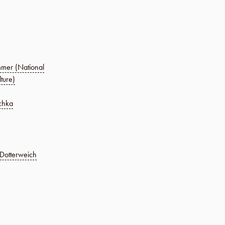
mmer (National
ture)
chka
Dotterweich