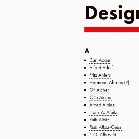
Desig
A
Carl Adam
Alfred Adolf
Fritz Ahlers
Hermann Ahrens (?)
Otl Aicher
Otto Aicher
Alfred Albiez
Hans A. Albitz
Ruth Albitz
Ruth Albitz-Geiss
E.O. Albrecht