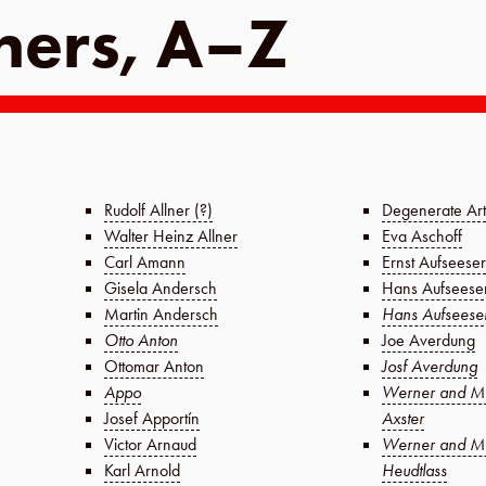
ners, A–Z
Rudolf Allner (?)
Degenerate Art
Walter Heinz Allner
Eva Aschoff
Carl Amann
Ernst Aufseeser
Gisela Andersch
Hans Aufseese
Martin Andersch
Hans Aufseese
Otto Anton
Joe Averdung
Ottomar Anton
Josf Averdung
Appo
Werner and Ma
Josef Apportín
Axster
Victor Arnaud
Werner and Mar
Karl Arnold
Heudtlass