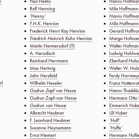
n
Paul Helms
Hanns Hoffman
Rolf Henning
Mila Hoffmann
‘Henny’
Hanns Hoffman
F.H.K. Henrion
Mila Hoffmann
Frederick Henri Kay Henrion
Gerard Hoffnu
Friedrich Heinrich Kohn Henrion
Marga Hofma
Martin Hermersdorf (?)
Walter Hofman
A. Herodisch
Ludwig Hohlwe
Reinhard Herrmann
Eberhard Hols
Max Hertwig
Walter W. Holz
John Herzfeld
Ferdy Horrmey
rf
Wilhelm Heseler
Franz Hottenro
Gudrun Zapf von Hesse
Hanns Thaddäu
Gudrun Zapf-von Hesse
Hermann Otto
Gudrun von Hesse
Emmerich Hub
Albrecht Heubner
Uli Huber
F. Leonhard Heubner
‘Huff’
Susanne Heynemann
‘Huffe’
Ernst Hiemert
Hermann Huffe