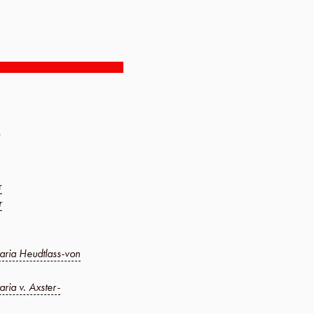
r
r
ria Heudtlass-von
ia v. Axster-