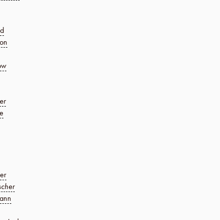
ld
son
ow
er
e
er
scher
ann