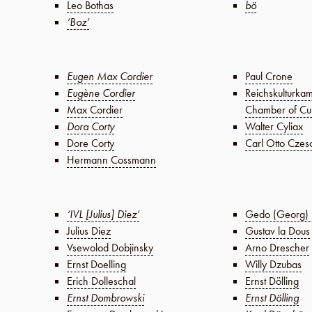
Leo Bothas
bö
‘Boz’
Eugen Max Cordier
Paul Crone
Eugène Cordier
Reichskulturka
Max Cordier
Chamber of Cul
Dora Corty
Walter Cyliax
Dore Corty
Carl Otto Czes
Hermann Cossmann
‘IVL [Julius] Diez’
Gedo (Georg) 
Julius Diez
Gustav la Dous
Vsewolod Dobjinsky
Arno Drescher
Ernst Doelling
Willy Dzubas
Erich Dolleschal
Ernst Dölling
Ernst Dombrowski
Ernst Dölling