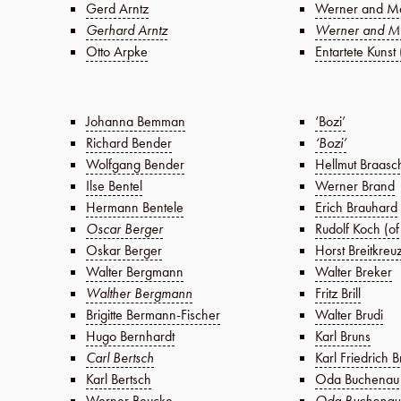
Gerd Arntz
Werner and Ma
Gerhard Arntz
Werner and Ma
Otto Arpke
Entartete Kunst
Johanna Bemman
‘Bozi’
Richard Bender
‘Bozi’
Wolfgang Bender
Hellmut Braasc
Ilse Bentel
Werner Brand
Hermann Bentele
Erich Brauhard
Oscar Berger
Rudolf Koch (o
Oskar Berger
Horst Breitkreu
Walter Bergmann
Walter Breker
Walther Bergmann
Fritz Brill
Brigitte Bermann-Fischer
Walter Brudi
Hugo Bernhardt
Karl Bruns
Carl Bertsch
Karl Friedrich B
Karl Bertsch
Oda Buchenau
Werner Beucke
Oda Buchenau