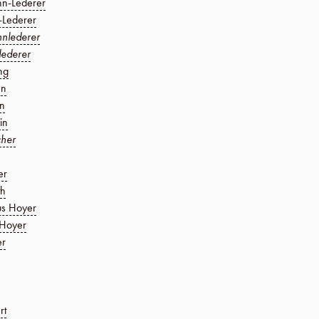
n-Lederer
-Lederer
nlederer
lederer
ng
nn
n
in
cher
er
th
s Hoyer
 Hoyer
er
rt