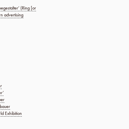
egestalter’ (Ring [or
rn advertising
r
r’
uer
tbauer
ld Exhibition