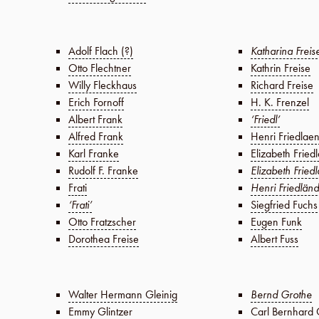
Adolf Flach (?)
Katharina Freis
Otto Flechtner
Kathrin Freise
Willy Fleckhaus
Richard Freise
Erich Fornoff
H. K. Frenzel
Albert Frank
‘Friedl’
Alfred Frank
Henri Friedlae
Karl Franke
Elizabeth Fried
Rudolf F. Franke
Elizabeth Fried
Frati
Henri Friedlän
‘Frati’
Siegfried Fuchs
Otto Fratzscher
Eugen Funk
Dorothea Freise
Albert Fuss
Walter Hermann Gleinig
Bernd Grothe
Emmy Glintzer
Carl Bernhard 