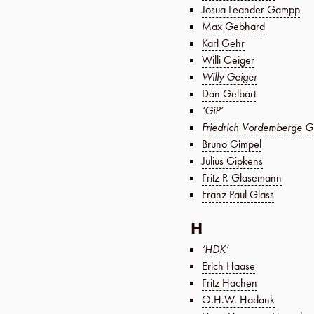
Josua Leander Gampp
Max Gebhard
Karl Gehr
Willi Geiger
Willy Geiger
Dan Gelbart
‘GiP’
Friedrich Vordemberge G
Bruno Gimpel
Julius Gipkens
Fritz P. Glasemann
Franz Paul Glass
H
‘HDK’
Erich Haase
Fritz Hachen
O.H.W. Hadank