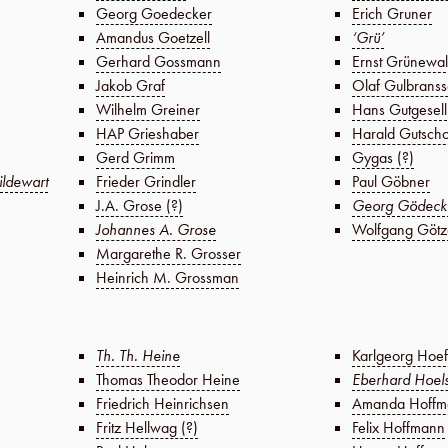
Georg Goedecker
Erich Gruner
Amandus Goetzell
‘Grü’
Gerhard Gossmann
Ernst Grünewa
Jakob Graf
Olaf Gulbrans
Wilhelm Greiner
Hans Gutgesell
HAP Grieshaber
Harald Gutsch
Gerd Grimm
Gygas (?)
ildewart
Frieder Grindler
Paul Göbner
J.A. Grose (?)
Georg Gödeck
Johannes A. Grose
Wolfgang Götz
Margarethe R. Grosser
Heinrich M. Grossman
Th. Th. Heine
Karlgeorg Hoef
Thomas Theodor Heine
Eberhard Hoel
Friedrich Heinrichsen
Amanda Hoffm
Fritz Hellwag (?)
Felix Hoffmann