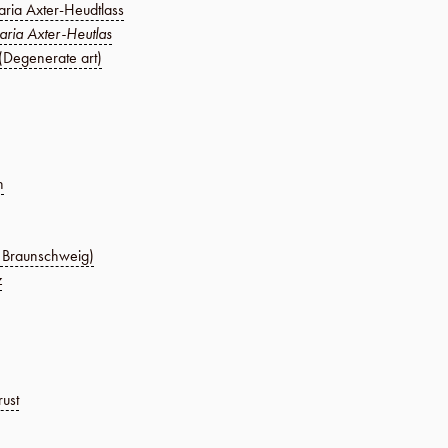
ria Axter-Heudtlass
ria Axter-Heutlas
 (Degenerate art)
h
f Braunschweig)
z
rust