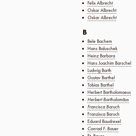
Felix Albrecht
Oskar Albrecht
Oskar Albrecht
B
Bele Bachem
Hans Baluschek
Heinz Barbora
Hans Joachim Barschel
Ludwig Barth
Gustav Barthel
Tobias Barthel
Herbert Bartholomaeus
Herbert Bartholomäus
Francisca Baruch
Franzisca Baruch
Eduard Baudrexel
Conrad F. Bauer
Et. Bauer