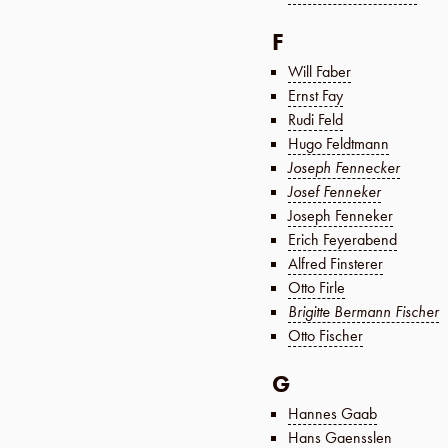
F
Will Faber
Ernst Fay
Rudi Feld
Hugo Feldtmann
Joseph Fennecker
Josef Fenneker
Joseph Fenneker
Erich Feyerabend
Alfred Finsterer
Otto Firle
Brigitte Bermann Fischer
Otto Fischer
G
Hannes Gaab
Hans Gaensslen