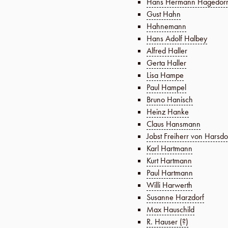
Hans Hermann Hagedor
Gust Hahn
Hahnemann
Hans Adolf Halbey
Alfred Haller
Gerta Haller
Lisa Hampe
Paul Hampel
Bruno Hanisch
Heinz Hanke
Claus Hansmann
Jobst Freiherr von Harsdo
Karl Hartmann
Kurt Hartmann
Paul Hartmann
Willi Harwerth
Susanne Harzdorf
Max Hauschild
R. Hauser (?)