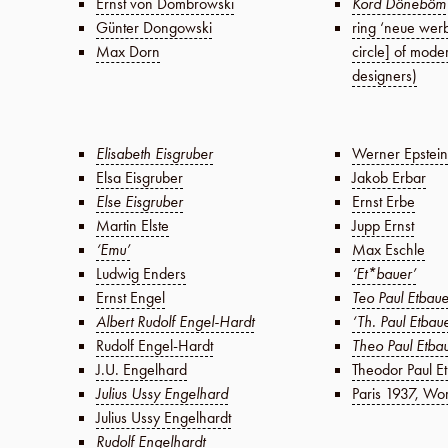
Ernst von Dombrowski
Kord Döneböm
Günter Dongowski
ring ‘neue werb
Max Dorn
circle] of mode
designers)
Elisabeth Eisgruber
Werner Epstein
Elsa Eisgruber
Jakob Erbar
Else Eisgruber
Ernst Erbe
Martin Elste
Jupp Ernst
‘Emu’
Max Eschle
Ludwig Enders
‘Et*bauer’
Ernst Engel
Teo Paul Etbaue
Albert Rudolf Engel-Hardt
‘Th. Paul Etbaue
Rudolf Engel-Hardt
Theo Paul Etba
J.U. Engelhard
Theodor Paul E
Julius Ussy Engelhard
Paris 1937, Wor
Julius Ussy Engelhardt
Rudolf Engelhardt