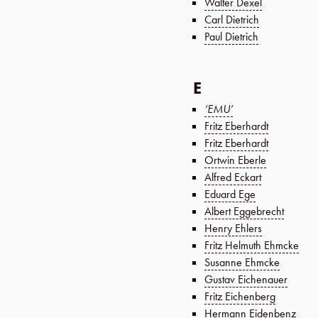
Walter Dexel
Carl Dietrich
Paul Dietrich
E
‘EMU’
Fritz Eberhardt
Fritz Eberhardt
Ortwin Eberle
Alfred Eckart
Eduard Ege
Albert Eggebrecht
Henry Ehlers
Fritz Helmuth Ehmcke
Susanne Ehmcke
Gustav Eichenauer
Fritz Eichenberg
Hermann Eidenbenz