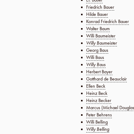
Friedrich Bauer
Hilde Bauer
Konrad Friedrich Bauer
Walter Baum
Willi Baumeister
Willy Baumeister
Georg Baus
Willi Baus
Willy Baus
Herbert Bayer
Gotthard de Beauclair
Ellen Beck
Heinz Beck
Heinz Becker
Marcus (Michael Dougla
Peter Behrens
Willi Belling
Willy Belling