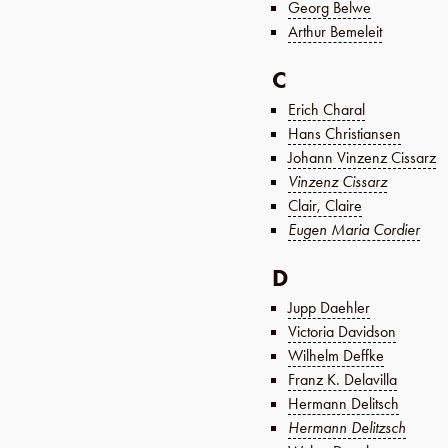
Georg Belwe
Arthur Bemeleit
C
Erich Charal
Hans Christiansen
Johann Vinzenz Cissarz
Vinzenz Cissarz
Clair, Claire
Eugen Maria Cordier
D
Jupp Daehler
Victoria Davidson
Wilhelm Deffke
Franz K. Delavilla
Hermann Delitsch
Hermann Delitzsch