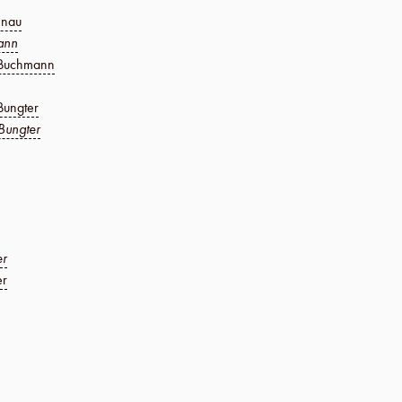
enau
ann
 Buchmann
Bungter
Bungter
er
er