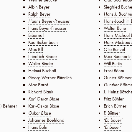
Albin Beyer
Siegfried Buch
Ralph Beyer
Hans J. Buchm
Hanns Beyer-Preusser
Hans-Joachim
Hans Beyer-Preusser
Walter Buhe
Bibernell
Hans Michael 
Koo Bickenbach
Hans-Michael 
Max Bill
Otto Bunzel
Friedrich Binder
Max Burchartz
Walter Binder
Will Burtin
Helmut Bischoff
Ernst Böhm
Georg Werner Bitterlich
Gunter Böhmer
Max Bittrof
Gunther Böhm
Richard Blank
J. Heinz Böttch
Karl Oskar Blase
Fritz Bühler
s) Behmer
Karl-Oskar Blase
Erich Büttner
Oskar Blase
F. Büttner
Johannes Boehland
‘Et. bauer’
Hans Bohn
‘Et bauer’