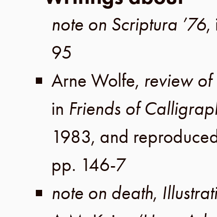
note on Scriptura ’76
,
95
Arne Wolfe
,
review o
in
Friends of Calligrap
1983
, and reproduce
pp. 146-7
note on death
,
Illustra