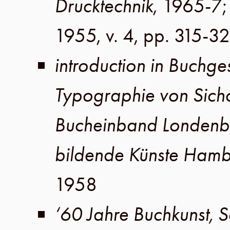
Drucktechnik
, 1965-7;
1955
,
v. 4
,
pp. 315-32
introduction in Buchges
Typographie von Sicho
Bucheinband Londenbe
bildende Künste Ham
1958
‘60 Jahre Buchkunst, Sc