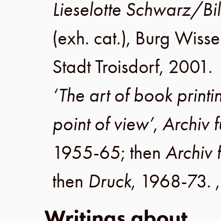
Lieselotte Schwarz/Bil
(exh. cat.),
Burg Wiss
Stadt Troisdorf
,
2001
.
‘The art of book printi
point of view’
,
Archiv 
1955-65; then
Archiv 
then
Druck
, 1968-73. 
Writings about