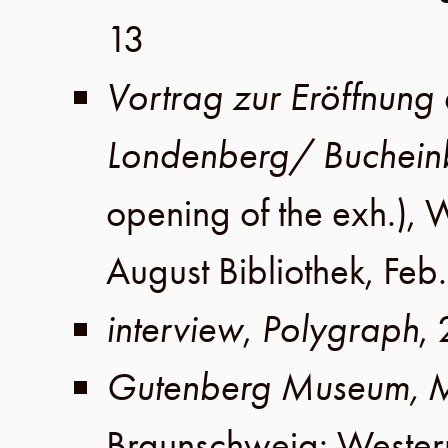
13
Vortrag zur Eröffnung 
Londenberg/ Buchei
opening of the exh.),
W
August Bibliothek
,
Feb
interview
,
Polygraph
,
Gutenberg Museum, 
Braunschweig
:
Weste