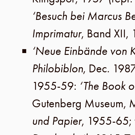
‘Besuch bei Marcus B
Imprimatur
,
Band XII
,
‘Neue Einbände von K
Philobiblon
,
Dec. 198
1955-59
:
‘The Book o
Gutenberg Museum
,
M
und Papier
, 1955-65;