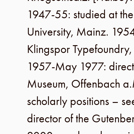
1947-55
: studied at th
University
,
Mainz
.
1954
Klingspor Typefoundry
1957-May 1977
: direc
Museum
,
Offenbach a
scholarly positions – s
director of the
Gutenbe