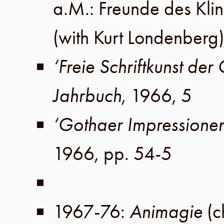
a.M
.:
Freunde des Kl
(with
Kurt Londenberg
)
‘Freie Schriftkunst de
Jahrbuch
,
1966
, 5
‘Gothaer Impressionen
1966
,
pp. 54-5
1967-76
:
Animagie
(c