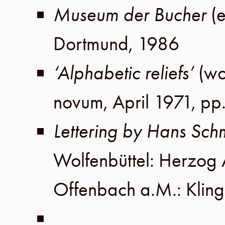
Museum der Bucher
(
Dortmund
,
1986
‘Alphabetic reliefs’
(wo
novum,
April 1971
,
pp
Lettering by Hans Sch
Wolfenbüttel
:
Herzog A
Offenbach a.M
.:
Klin