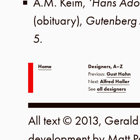
A.M. Keim
,
‘Hans Ado
(obituary),
Gutenberg 
5
.
Home
Designers, A–Z
Previous:
Gust Hahn
Next:
Alfred Haller
See
all designers
All text © 2013, Geral
development by
Matt P