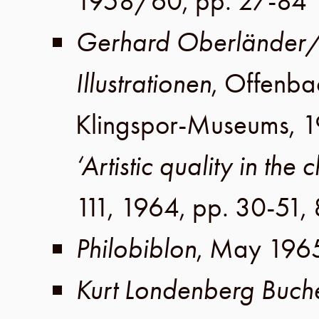
1958/60
,
pp. 27-84
Gerhard Oberländer/
Illustrationen
,
Offenba
Klingspor-Museums
,
1
‘Artistic quality in the 
111
,
1964
,
pp. 30-51,
Philobiblon
,
May 196
Kurt Londenberg Buc