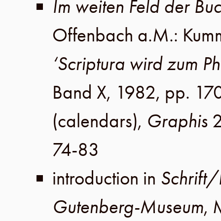
Im weiten Feld der Bu
Offenbach a.M
.:
Kum
‘Scriptura wird zum 
Band X
,
1982
,
pp. 17
(calendars),
Graphis
74-83
introduction in
Schrift
Gutenberg-Museum
,