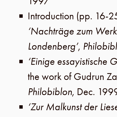
1997
Introduction (
pp. 16-2
‘Nachträge zum Werkv
Londenberg’
,
Philobib
‘Einige essayistische 
the work of Gudrun Za
Philobiblon
,
Dec. 199
‘Zur Malkunst der Lies