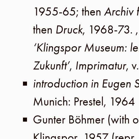
1955-65; then
Archiv 
then
Druck
, 1968-73. 
‘Klingspor Museum: l
Zukunft’
,
Imprimatur
,
v
introduction in Eugen 
Munich
:
Prestel
,
1964
Gunter Böhmer
(with o
Klingspor
,
1957
(repr.