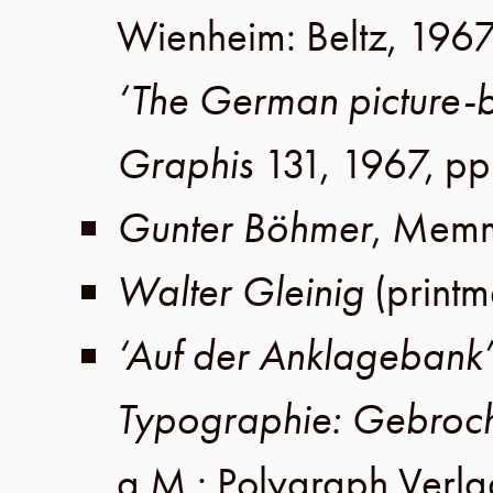
Wienheim
:
Beltz
,
196
‘The German picture-
Graphis
131
,
1967
,
pp
Gunter Böhmer
,
Memm
Walter Gleinig
(print
‘Auf der Anklagebank’
Typographie: Gebroch
a.M
.:
Polygraph Verla