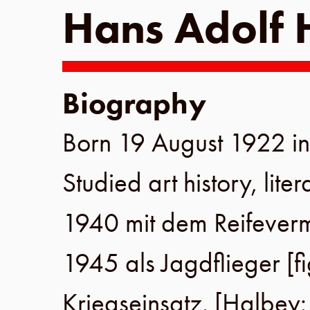
Hans Adolf 
Biography
Born
19 August 1922
i
Studied art history, lite
1940
mit dem Reifeverm
1945
als Jagdflieger [fi
Kriegseinsatz. [
Halbey