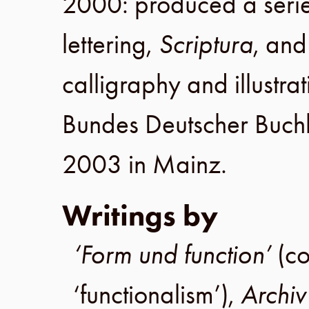
2000
: produced a seri
lettering,
Scriptura
, an
calligraphy and illustr
Bundes Deutscher Buchk
2003
in
Mainz
.
Writings by
‘Form und function’
(c
‘functionalism’),
Archiv