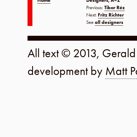
Home
Designers, A–Z
Previous:
Tibor Réz
Next:
Fritz Richter
See
all designers
All text © 2013, Geral
development by
Matt P