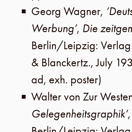
Georg Wagner
,
‘Deuts
Werbung’
,
Die zeitgem
Berlin
/
Leipzig
:
Verlag 
& Blanckertz
.,
July 19
ad, exh. poster)
Walter von Zur Weste
Gelegenheitsgraphik’
Berlin
/
Leipzig
:
Verlag 