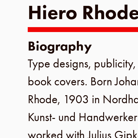
Hiero Rhod
Biography
Type designs, publicity
book covers. Born
Joha
Rhode
,
1903
in
Nordha
Kunst- und Handwerker
worked with Julius Gip