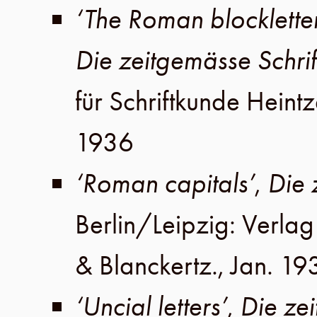
‘The Roman blockletter.
Die zeitgemässe Schrif
für Schriftkunde Heint
1936
‘Roman capitals’
,
Die 
Berlin
/
Leipzig
:
Verlag 
& Blanckertz
.,
Jan. 19
‘Uncial letters’
,
Die zei