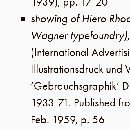
1939
),
pp. 17-20
showing of Hiero Rho
Wagner typefoundry)
(International Advertis
Illustrationsdruck un
‘Gebrauchsgraphik’ 
1933-71. Published fr
Feb. 1959
,
p. 56