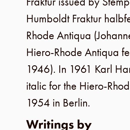
Fraktur issued by
Stemp
Humboldt Fraktur halbfet
Rhode Antiqua (
Johann
Hiero-Rhode Antiqua fet
1946
). In
1961
Karl Ha
italic for the Hiero-Rh
1954
in
Berlin
.
Writings by