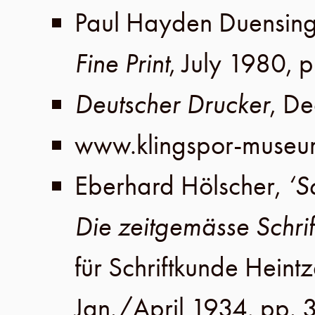
Paul Hayden Duensin
Fine Print
,
July 1980
,
p
Deutscher Drucker
,
De
www.klingspor-museu
Eberhard Hölscher
,
‘S
Die zeitgemässe Schrif
für Schriftkunde Heint
Jan./April 1934
,
pp. 