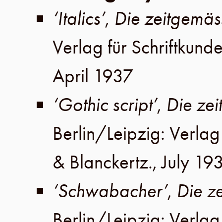
‘Italics’
,
Die zeitgemäss
Verlag für Schriftkund
April 1937
‘Gothic script’
,
Die zei
Berlin
/
Leipzig
:
Verlag 
& Blanckertz
.,
July 19
‘Schwabacher’
,
Die ze
Berlin
/
Leipzig
:
Verlag 