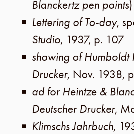
Blanckertz pen points
)
Lettering of To-day
, s
Studio
,
1937
,
p. 107
showing of Humboldt F
Drucker
,
Nov. 1938
,
p
ad for Heintze & Blanc
Deutscher Drucker
,
Ma
Klimschs Jahrbuch
,
19