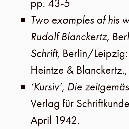
pp. 43-5
Two examples of his w
Rudolf Blanckertz, Berl
Schrift
,
Berlin
/
Leipzig
Heintze & Blanckertz
.
‘Kursiv’
,
Die zeitgemäss
Verlag für Schriftkund
April 1942
.