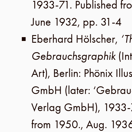
1933-71. Published fr
June 1932
,
pp. 31-4
Eberhard Hölscher
,
‘T
Gebrauchsgraphik
(In
Art),
Berlin
:
Phönix Illu
GmbH
(later:
‘Gebrau
Verlag GmbH
), 1933-
from 1950.,
Aug. 193