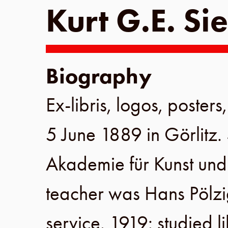
Kurt G.E. Si
Biography
Ex-libris, logos, posters,
5 June 1889
in
Görlitz
.
Akademie für Kunst un
teacher was Hans Pölz
service.
1919
: studied l