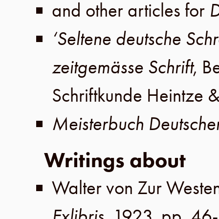
and other articles for
D
‘Seltene deutsche Sch
zeitgemässe Schrift
,
Be
Schriftkunde Heintze &
Meisterbuch Deutscher 
Writings about
Walter von Zur Weste
Exlibris
,
1923
,
pp. 46