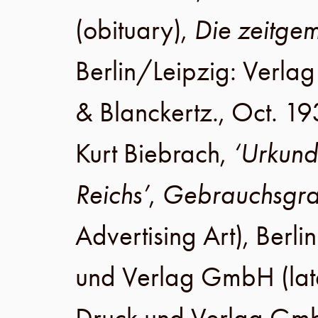
(obituary),
Die zeitgem
Berlin
/
Leipzig
:
Verlag 
& Blanckertz
.,
Oct. 1
Kurt Biebrach
,
‘Urkund
Reichs’
,
Gebrauchsgra
Advertising Art),
Berlin
und Verlag GmbH
(lat