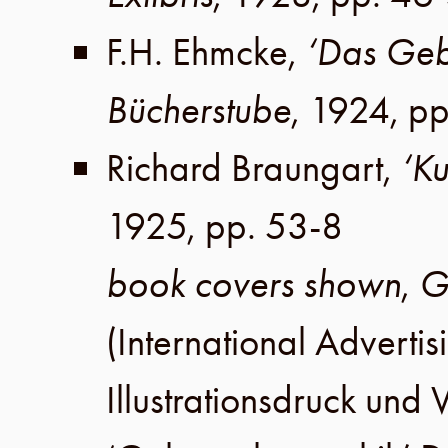
F.H. Ehmcke
,
‘Das Geb
Bücherstube
,
1924
,
pp
Richard Braungart
,
‘Ku
1925
,
pp. 53-8
book covers shown
,
G
(International Advertis
Illustrationsdruck un