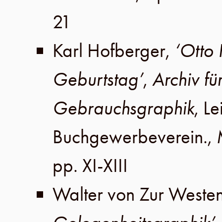
21
Karl Hofberger
,
‘Otto
Geburtstag’
,
Archiv f
Gebrauchsgraphik
,
Le
Buchgewerbeverein
.,
pp. XI-XIII
Walter von Zur Weste