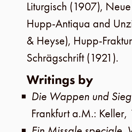
Liturgisch (
1907
), Neue
Hupp-Antiqua and Unzi
& Heyse
), Hupp-Fraktur
Schrägschrift (
1921
).
Writings by
Die Wappen und Siege
Frankfurt a.M
.:
Keller
,
Ein Missale speciale. 