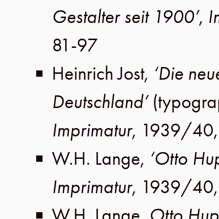
Gestalter seit 1900’
,
I
81-97
Heinrich Jost
,
‘Die neu
Deutschland’
(typogra
Imprimatur
,
1939/40
W.H. Lange
,
‘Otto Hu
Imprimatur
,
1939/40
W.H. Lange
,
Otto Hup