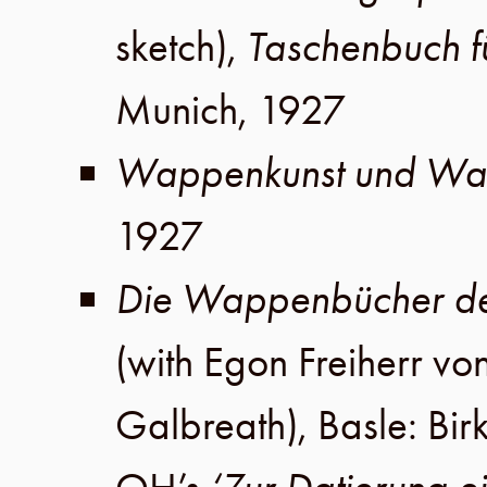
sketch),
Taschenbuch f
Munich
,
1927
Wappenkunst und Wa
1927
Die Wappenbücher des
(with
Egon Freiherr vo
Galbreath
),
Basle
:
Bir