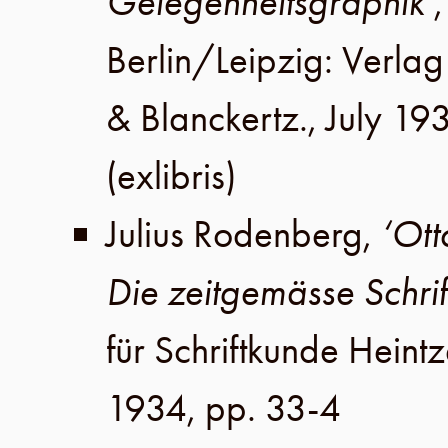
Gelegenheitsgraphik’
Berlin
/
Leipzig
:
Verlag 
& Blanckertz
.,
July 19
(exlibris)
Julius Rodenberg
,
‘Ott
Die zeitgemässe Schrif
für Schriftkunde Heint
1934
,
pp. 33-4