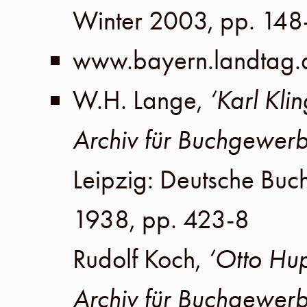
Winter 2003
,
pp. 148
www.bayern.landtag
W.H. Lange
,
‘Karl Kli
Archiv für Buchgewer
Leipzig
:
Deutsche Buc
1938
,
pp. 423-8
Rudolf Koch
,
‘Otto Hu
Archiv für Buchgewer