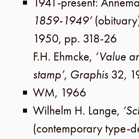
1941-present
:
Annema
1859-1949’
(obituary
1950
,
pp. 318-26
F.H. Ehmcke
,
‘Value an
stamp’
,
Graphis
32
,
1
WM
,
1966
Wilhelm H. Lange
,
‘Sc
(contemporary type-d