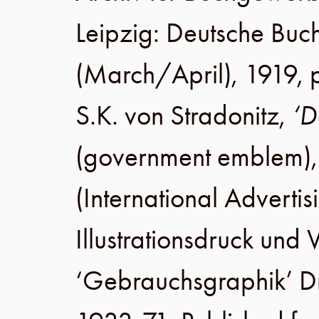
Leipzig
:
Deutsche Buc
(
March/April
),
1919
,
S.K. von Stradonitz
,
‘D
(government emblem)
(International Advertis
Illustrationsdruck un
‘Gebrauchsgraphik’ 