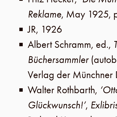
Reklame
,
May 1925
,
JR
,
1926
Albert Schramm
, ed.,
Büchersammler
(autob
Verlag der Münchner 
Walter Rothbarth
,
‘Ot
Glückwunsch!’
,
Exlibri