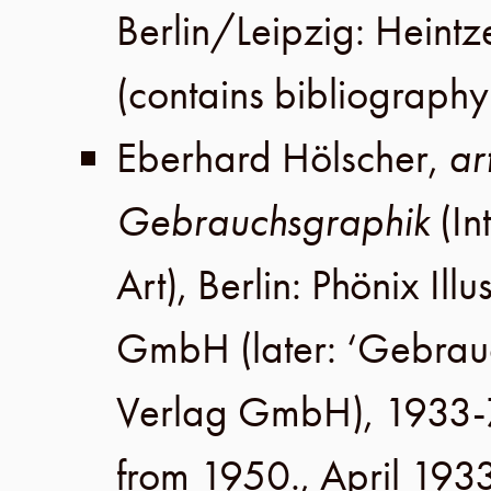
Berlin
/
Leipzig
:
Heintz
(contains bibliography
Eberhard Hölscher
,
ar
Gebrauchsgraphik
(In
Art),
Berlin
:
Phönix Illu
GmbH
(later:
‘Gebrau
Verlag GmbH
), 1933-
from 1950.,
April 193