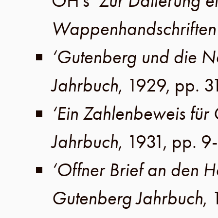
OH
’s
‘Zur Datierung e
Wappenhandschriften
‘Gutenberg und die N
Jahrbuch
,
1929
,
pp. 3
‘Ein Zahlenbeweis für
Jahrbuch
,
1931
,
pp. 9
‘Offner Brief an den H
Gutenberg Jahrbuch
,