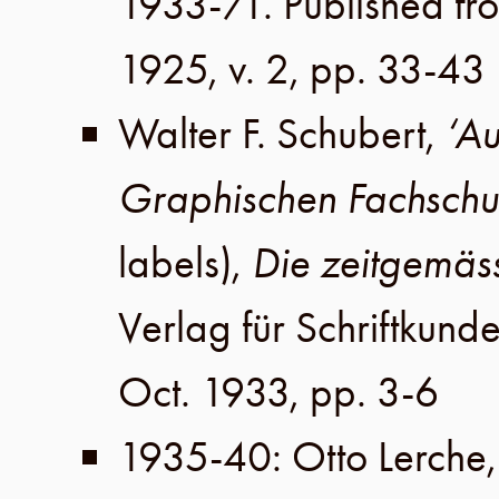
1933-71. Published fr
1925
,
v. 2
,
pp. 33-43
Walter F. Schubert
,
‘Au
Graphischen Fachschul
labels),
Die zeitgemäss
Verlag für Schriftkund
Oct. 1933
,
pp. 3-6
1935-40
:
Otto Lerche