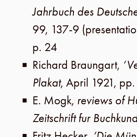
Jahrbuch des Deutsc
99, 137-9
(presentati
p. 24
Richard Braungart
,
‘V
Plakat
,
April 1921
,
pp.
E. Mogk
,
reviews of H
Zeitschrift fur Buchkun
Fritz Hecker
,
‘Die Münc