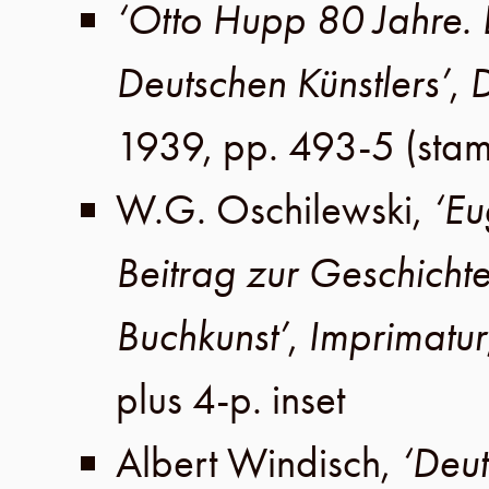
‘Otto Hupp 80 Jahre.
Deutschen Künstlers’
,
D
1939
,
pp. 493-5
(sta
W.G. Oschilewski
,
‘Eu
Beitrag zur Geschicht
Buchkunst’
,
Imprimatur
plus 4-p. inset
Albert Windisch
,
‘Deut