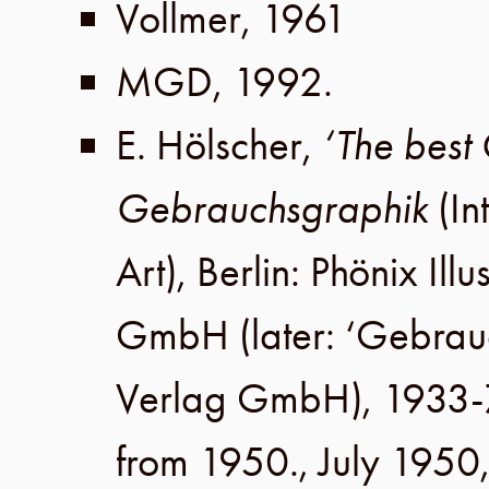
Vollmer
,
1961
MGD
,
1992
.
E. Hölscher
,
‘The best
Gebrauchsgraphik
(In
Art),
Berlin
:
Phönix Illu
GmbH
(later:
‘Gebrau
Verlag GmbH
), 1933-
from 1950.,
July 1950