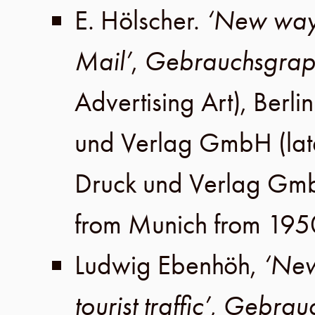
E. Hölscher
.
‘New ways
Mail’
,
Gebrauchsgrap
Advertising Art),
Berlin
und Verlag GmbH
(lat
Druck und Verlag Gm
from Munich from 195
Ludwig Ebenhöh
,
‘New
tourist traffic’
,
Gebrauc