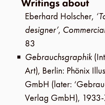
Writings about
Eberhard Holscher
,
‘T
designer’
,
Commercial
83
Gebrauchsgraphik
(In
Art),
Berlin
:
Phönix Illu
GmbH
(later:
‘Gebrau
Verlag GmbH
), 1933-