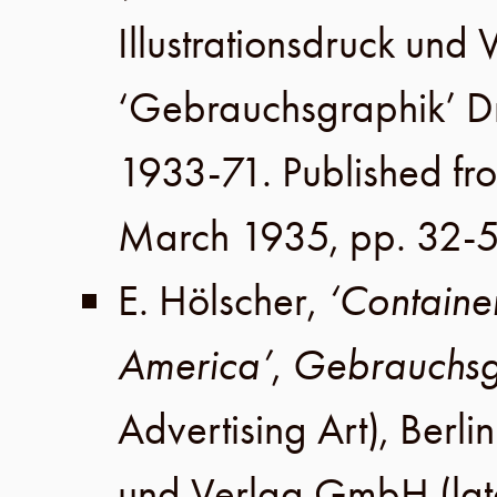
Illustrationsdruck un
‘Gebrauchsgraphik’ 
1933-71. Published fr
March 1935
,
pp. 32-
E. Hölscher
,
‘Containe
America’
,
Gebrauchsg
Advertising Art),
Berlin
und Verlag GmbH
(lat