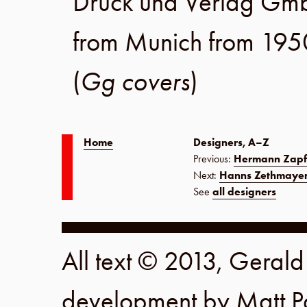
Druck und Verlag Gm
from Munich from 195
(
Gg covers
)
Home
Designers, A–Z
Previous:
Hermann Zapf
Next:
Hanns Zethmaye
See
all designers
All text © 2013, Geral
development by
Matt P