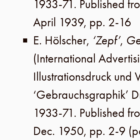
1933-71. Published fr
April 1939
,
pp. 2-16
E. Hölscher
,
‘Zepf’
,
Ge
(International Advertis
Illustrationsdruck un
‘Gebrauchsgraphik’ 
1933-71. Published fr
Dec. 1950
,
pp. 2-9
(p