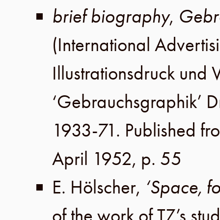
brief biography
,
Gebr
(International Advertis
Illustrationsdruck un
‘Gebrauchsgraphik’ 
1933-71. Published fr
April 1952
,
p. 55
E. Hölscher
,
‘Space, f
of the work of TZ’s stu