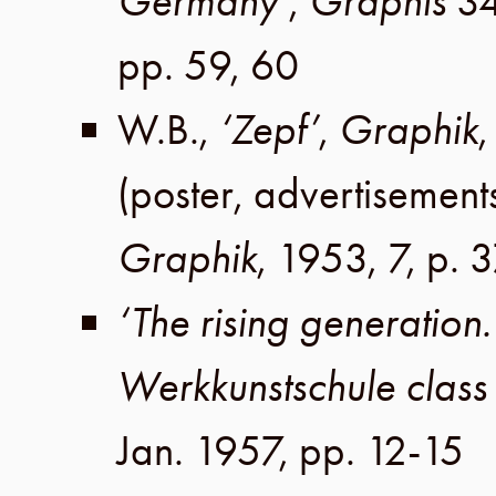
Germany’
,
Graphis
3
pp. 59, 60
W.B
.,
‘Zepf’
,
Graphik
(poster, advertisement
Graphik
,
1953
,
7
,
p. 
‘The rising generation
Werkkunstschule class 
Jan. 1957
,
pp. 12-15