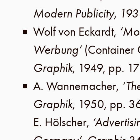
Modern Publicity, 19
Wolf von Eckardt
,
‘Mod
Werbung’
(
Container 
Graphik
,
1949
,
pp. 1
A. Wannemacher
,
‘Th
Graphik
,
1950
,
pp. 3
E. Hölscher
,
‘Advertisi