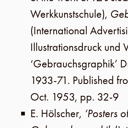
Werkkunstschule
),
Geb
(International Advertis
Illustrationsdruck un
‘Gebrauchsgraphik’ 
1933-71. Published fr
Oct. 1953
,
pp. 32-9
E. Hölscher
,
‘Posters 