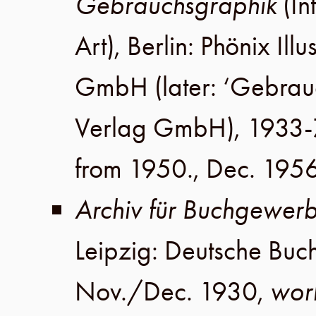
Gebrauchsgraphik
(In
Art),
Berlin
:
Phönix Illu
GmbH
(later:
‘Gebrau
Verlag GmbH
), 1933-
from 1950.,
Dec. 195
Archiv für Buchgewer
Leipzig
:
Deutsche Buc
Nov./Dec. 1930
,
wor