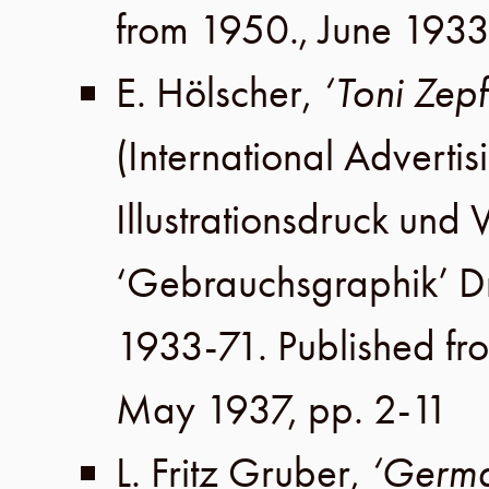
from 1950.,
June 193
E. Hölscher
,
‘Toni Zepf
(International Advertis
Illustrationsdruck un
‘Gebrauchsgraphik’ 
1933-71. Published fr
May 1937
,
pp. 2-11
L. Fritz Gruber
,
‘Germ