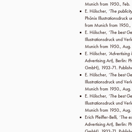
Munich from 1950.,
Feb.
E. Hölscher
,
‘The publici
Phönix Illustrationsdruc
from Munich from 1950.,
E. Hölscher
,
‘The best Ge
Illustrationsdruck und V
Munich from 1950.,
Aug.
E. Hölscher
,
‘Advertising 
Advertising Art),
Berlin
:
Ph
GmbH
), 1933-71. Publis
E. Hölscher
,
‘The best G
Illustrationsdruck und V
Munich from 1950.,
Aug.
E. Hölscher
,
‘The best Ge
Illustrationsdruck und V
Munich from 1950.,
Aug.
Erich Pfeiffer-Belli
,
‘The e
Advertising Art),
Berlin
:
Ph
GmbH
), 1933-71. Publis