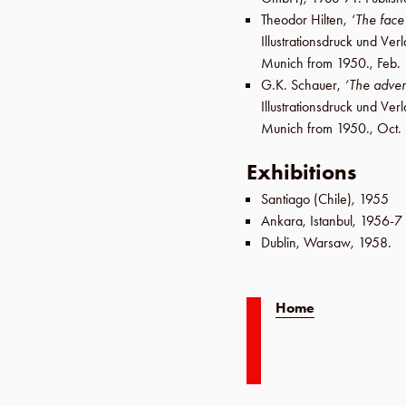
Theodor Hilten
,
‘The fac
Illustrationsdruck und V
Munich from 1950.,
Feb.
G.K. Schauer
,
‘The adver
Illustrationsdruck und V
Munich from 1950.,
Oct.
Exhibitions
Santiago
(
Chile
),
1955
Ankara
,
Istanbul
,
1956-7
Dublin
,
Warsaw
,
1958
.
Home