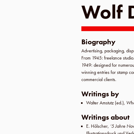
Wolf 
Biography
Advertising, packaging, dis
From 1945
: freelance studio
1949
: designed for numerou
winning entries for stamp co
commercial clients.
Writings by
Walter Amstutz
(ed.),
Who
Writings about
E. Hölscher
,
‘5 Jahre N
Illustrationsdruck und V