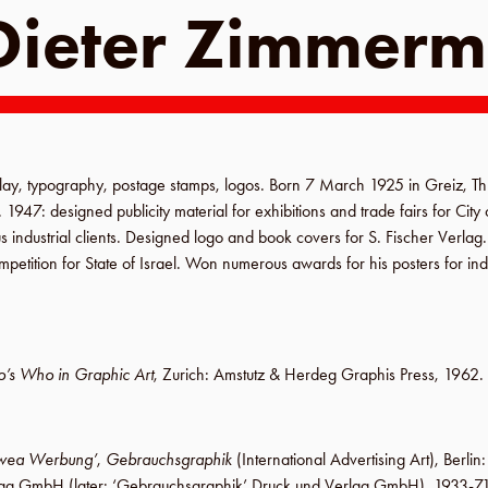
Dieter Zimmer
play, typography, postage stamps, logos. Born
7 March 1925
in
Greiz
,
Th
.
1947
: designed publicity material for exhibitions and trade fairs for
City 
s industrial clients. Designed logo and book covers for
S. Fischer Verlag
mpetition for
State of Israel
. Won numerous awards for his posters for ind
’s Who in Graphic Art
,
Zurich
:
Amstutz & Herdeg Graphis Press
,
1962
.
owea Werbung’
,
Gebrauchsgraphik
(International Advertising Art),
Berlin
erlag GmbH
(later:
‘Gebrauchsgraphik’ Druck und Verlag GmbH
), 1933-71