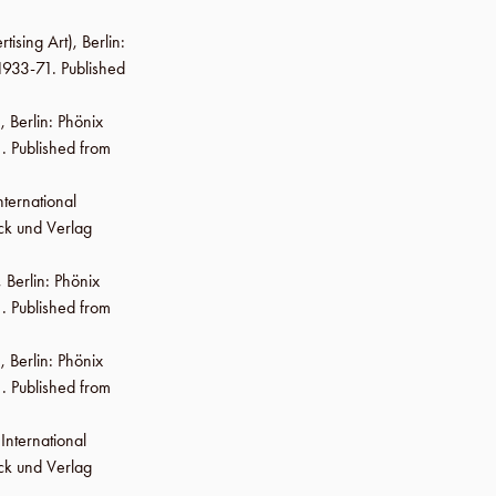
rtising Art),
Berlin
:
 1933-71. Published
),
Berlin
:
Phönix
. Published from
nternational
ck und Verlag
,
Berlin
:
Phönix
. Published from
),
Berlin
:
Phönix
. Published from
International
ck und Verlag