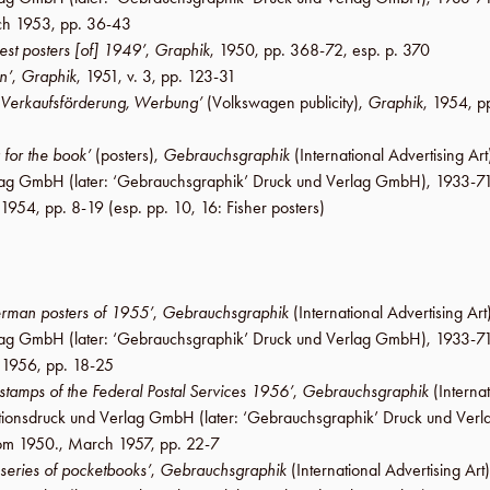
h 1953
,
pp. 36-43
est posters [of] 1949’
,
Graphik
,
1950
,
pp. 368-72
, esp. p. 370
n’
,
Graphik
,
1951
,
v. 3
,
pp. 123-31
, Verkaufsförderung, Werbung’
(
Volkswagen
publicity),
Graphik
,
1954
,
p
 for the book’
(posters),
Gebrauchsgraphik
(International Advertising Art
erlag GmbH
(later:
‘Gebrauchsgraphik’ Druck und Verlag GmbH
), 1933-71
 1954
,
pp. 8-19
(esp. pp. 10, 16:
Fisher
posters)
rman posters of 1955’
,
Gebrauchsgraphik
(International Advertising Art
erlag GmbH
(later:
‘Gebrauchsgraphik’ Druck und Verlag GmbH
), 1933-71
 1956
,
pp. 18-25
 stamps of the Federal Postal Services 1956’
,
Gebrauchsgraphik
(Internat
rationsdruck und Verlag GmbH
(later:
‘Gebrauchsgraphik’ Druck und Ver
rom 1950.,
March 1957
,
pp. 22-7
 series of pocketbooks’
,
Gebrauchsgraphik
(International Advertising Art