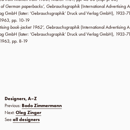
e of German paperbacks’
,
Gebrauchsgraphik
(International Advertising A
erlag GmbH
(later:
‘Gebrauchsgraphik’ Druck und Verlag GmbH
), 1933-71
 1963
,
pp. 10-19
tising book-jacket 1962’
,
Gebrauchsgraphik
(International Advertising A
erlag GmbH
(later:
‘Gebrauchsgraphik’ Druck und Verlag GmbH
), 1933-71
 1963
,
pp. 8-19
Designers, A–Z
Previous:
Bodo Zimmermann
Next:
Oleg Zinger
See
all designers