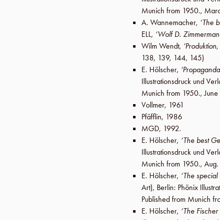
Munich from 1950.,
Marc
A. Wannemacher
,
‘The b
ELL
,
‘Wolf D. Zimmerman
Wilm Wendt
,
‘Produktion
138, 139, 144, 145)
E. Hölscher
,
‘Propaganda
Illustrationsdruck und V
Munich from 1950.,
June
Vollmer
,
1961
Pfäfflin
,
1986
MGD
,
1992
.
E. Hölscher
,
‘The best Ge
Illustrationsdruck und V
Munich from 1950.,
Aug.
E. Hölscher
,
‘The special
Art),
Berlin
:
Phönix Illust
Published from Munich f
E. Hölscher
,
‘The Fischer