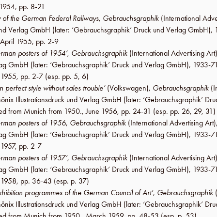
 1954
,
pp. 8-21
ty of the German Federal Railways
,
Gebrauchsgraphik
(International Adve
k und Verlag GmbH
(later:
‘Gebrauchsgraphik’ Druck und Verlag GmbH
),
April 1955
,
pp. 2-9
rman posters of 1954’
,
Gebrauchsgraphik
(International Advertising Art
erlag GmbH
(later:
‘Gebrauchsgraphik’ Druck und Verlag GmbH
), 1933-71
 1955
,
pp. 2-7
(esp. pp. 5, 6)
in perfect style without sales trouble’
(
Volkswagen
),
Gebrauchsgraphik
(I
önix Illustrationsdruck und Verlag GmbH
(later:
‘Gebrauchsgraphik’ Dru
hed from Munich from 1950.,
June 1956
,
pp. 24-31
(esp. pp. 26, 29, 31)
erman posters of 1956
,
Gebrauchsgraphik
(International Advertising Art)
erlag GmbH
(later:
‘Gebrauchsgraphik’ Druck und Verlag GmbH
), 1933-71
 1957
,
pp. 2-7
rman posters of 1957’
,
Gebrauchsgraphik
(International Advertising Art
erlag GmbH
(later:
‘Gebrauchsgraphik’ Druck und Verlag GmbH
), 1933-71
 1958
,
pp. 36-43
(esp. p. 37)
xhibition programmes of the German Council of Art’
,
Gebrauchsgraphik
(
önix Illustrationsdruck und Verlag GmbH
(later:
‘Gebrauchsgraphik’ Dru
hed from Munich from 1950.,
March 1959
,
pp. 48-53
(esp. p. 53)