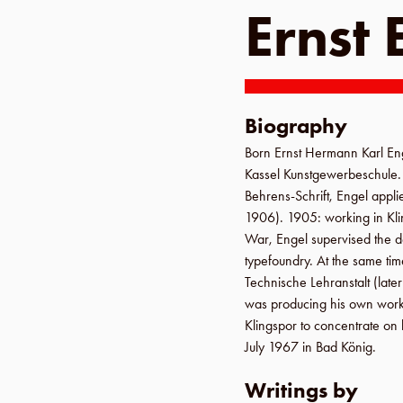
Ernst 
Biography
Born
Ernst Hermann Karl E
Kassel Kunstgewerbeschule
Behrens-Schrift, Engel applie
1906
).
1905
: working in
Kl
War, Engel supervised the d
typefoundry. At the same tim
Technische Lehranstalt
(late
was producing his own work
Klingspor
to concentrate on h
July 1967
in
Bad König
.
Writings by