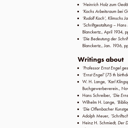
‘Heinrich Holz zum Gedäc
‘Kochs Arbeitsraum bei Ge
‘Rudolf Koch’
,
Klimschs J
‘Schriftgestaltung – Hans
Blanckertz
.,
April 1934
,
p
‘Die Bedeutung der Schrift
Blanckertz
.,
Jan. 1936
,
pp
Writings about
‘Professor Ernst Engel ge
‘Ernst Engel’
(75 th birth
W. H. Lange
,
‘Karl Klings
Buchgewerbeverein
.,
Nov
Hans Schreiber
,
‘Die Ern
Wilhelm H. Lange
,
‘Bibli
‘Die Offenbacher Kunstge
Adolph Meuer
,
‘Schrifts
Heinz H. Schmiedt
,
Der D