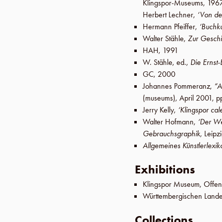
Klingspor-Museums
,
196
Herbert Lechner
,
‘Von der
Hermann Pfeiffer
,
‘Buchku
Walter Stähle
,
Zur Geschi
HAH
,
1991
W. Stähle
, ed.,
Die Ernst
GC
,
2000
Johannes Pommeranz
,
“A
(museums),
April 2001
,
p
Jerry Kelly
,
‘Klingspor cal
Walter Hofmann
,
‘Der We
Gebrauchsgraphik
,
Leipz
Allgemeines Künstlerlexik
Exhibitions
Klingspor Museum
,
Offe
Württembergischen Lande
Collections