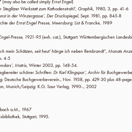
7
(may also be called simply
Ernst Engel
)
 Steglitzer Werkstatt zum Kathodenstrahl’
,
Graphik
,
1980
,
3
,
pp. 41-6
nst in der Winzergasse’
,
Der Druckspiegel
,
Sept. 1981
,
pp. 845-8
chte der Ernst Engel Presse
,
Meersburg
:
List & Francke
,
1989
-Engel-Presse, 1921-95
(exh. cat.),
Stuttgart
:
Württembergischen Landesbi
ch mein Schätzen, seit heut’ hänge ich neben Rembrandt”
,
Monats Anze
p. 4-5
endars’
,
Matrix
,
Winter 2003
,
pp. 148-54
.
gbereiter schöner Schriften: Dr Karl Klingspor’
,
Archiv für Buchgewerb
ig
:
Deutsche Buchgewerbeverein
.,
Nov. 1938
,
pp. 429-30 plus 48-page
on
,
Munich/Leipzig
:
K.G. Saur Verlag
,
1990-
.,
2002
nbach a.M
.,
1967
sbibliothek
,
Stuttgart
,
1995
.