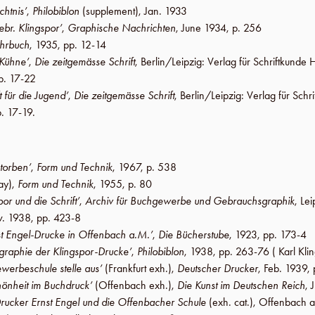
htnis’
,
Philobiblon
(
supplement
),
Jan. 1933
br. Klingspor’
,
Graphische Nachrichten
,
June 1934
,
p. 256
ahrbuch
,
1935
,
pp. 12-14
 Kühne’
,
Die zeitgemässe Schrift
,
Berlin
/
Leipzig
:
Verlag für Schriftkunde 
p. 17-22
 für die Jugend’
,
Die zeitgemässe Schrift
,
Berlin
/
Leipzig
:
Verlag für Schr
. 17-19
.
storben’
,
Form und Technik
,
1967
,
p. 538
day),
Form und Technik
,
1955
,
p. 80
por und die Schrift’
,
Archiv für Buchgewerbe und Gebrauchsgraphik
,
Lei
. 1938
,
pp. 423-8
st Engel-Drucke in Offenbach a.M.’
,
Die Bücherstube
,
1923
,
pp. 173-4
ographie der Klingspor-Drucke’
,
Philobiblon
,
1938
,
pp. 263-76
( Karl Kli
werbeschule stelle aus’
(
Frankfurt
exh.),
Deutscher Drucker
,
Feb. 1939
,
chönheit im Buchdruck’
(
Offenbach
exh.),
Die Kunst im Deutschen Reich
,
rucker Ernst Engel und die Offenbacher Schule
(exh. cat.),
Offenbach 