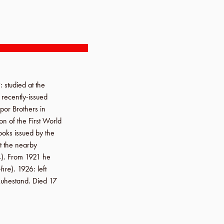
9
: studied at the
s recently-issued
spor Brothers
in
ion of the First World
oks issued by the
t the nearby
4
).
From 1921
he
ehre
).
1926
: left
Ruhestand
. Died
17