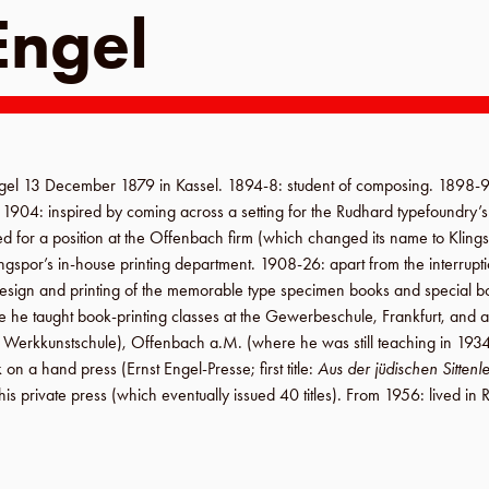
Engel
ngel
13 December 1879
in
Kassel
.
1894-8
: student of composing.
1898-
.
1904
: inspired by coming across a setting for the
Rudhard typefoundry
’
d for a position at the
Offenbach
firm (which changed its name to
Kling
ingspor’s
in-house printing department.
1908-26
: apart from the interrupt
esign and printing of the memorable type specimen books and special bo
e he taught book-printing classes at the
Gewerbeschule
,
Frankfurt
, and a
r
Werkkunstschule
),
Offenbach a.M
. (where he was still teaching in
193
 on a hand press (
Ernst Engel-Presse
; first title:
Aus der jüdischen Sittenl
is private press (which eventually issued 40 titles).
From 1956
: lived in